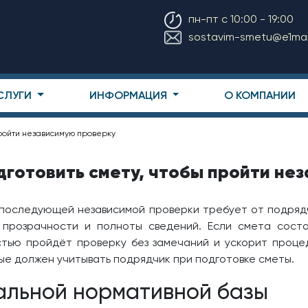
пн-пт с 10:00 - 19:00
sostavim-smetu@e1mail
СЛУГИ
ИНФОРМАЦИЯ
О КОМПАНИИ
пройти независимую проверку
дготовить смету, чтобы пройти не
последующей независимой проверки требует от подрядч
 прозрачности и полноты сведений. Если смета сост
стью пройдёт проверку без замечаний и ускорит проце
ые должен учитывать подрядчик при подготовке сметы.
альной нормативной базы