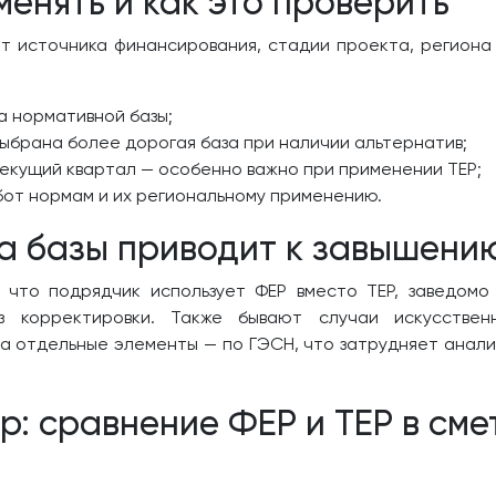
енять и как это проверить
от источника финансирования, стадии проекта, региона 
а нормативной базы;
выбрана более дорогая база при наличии альтернатив;
екущий квартал — особенно важно при применении ТЕР;
от нормам и их региональному применению.
а базы приводит к завышени
 что подрядчик использует ФЕР вместо ТЕР, заведомо
з корректировки. Также бывают случаи искусствен
, а отдельные элементы — по ГЭСН, что затрудняет ана
: сравнение ФЕР и ТЕР в смет