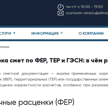
пн-пт с 10:00 - 19:00
sostavim-smetu@e1mail
СЛУГИ
ИНФОРМАЦИЯ
О КОМПАНИИ
разница
ка смет по ФЕР, ТЕР и ГЭСН: в чём 
и сметной документации — анализ применённых норм
х (ФЕР), территориальных (ТЕР) или государственных эле
оценки корректности расчётов, особенно при реализа
ные расценки (ФЕР)