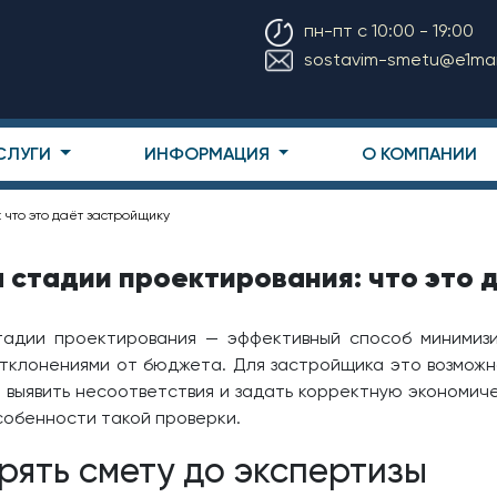
пн-пт с 10:00 - 19:00
sostavim-smetu@e1mail
СЛУГИ
ИНФОРМАЦИЯ
О КОМПАНИИ
 что это даёт застройщику
а стадии проектирования: что это 
адии проектирования — эффективный способ минимизи
отклонениями от бюджета. Для застройщика это возможн
 выявить несоответствия и задать корректную экономич
обенности такой проверки.
рять смету до экспертизы