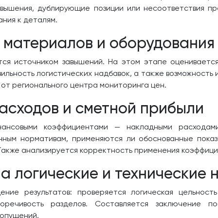
авышения, дублирующие позиции или несоответствия пр
ания к деталям.
 материалов и оборудования
ся источником завышений. На этом этапе оцениваетс
ильность логистических надбавок, а также возможность 
 от регионального центра мониторинга цен.
асходов и сметной прибыли
нансовыми коэффициентами — накладными расходами
нным нормативам, применяются ли обоснованные показ
Также анализируется корректность применения коэффицие
а логические и технические 
ние результатов: проверяется логическая цельност
оречивость разделов. Составляется заключение п
допущений.