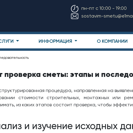
пн-пт с 10:00 - 19:00
sostavim-smetu@e1mail
СЛУГИ
ИНФОРМАЦИЯ
О КОМПАНИИ
следовательность
т проверка сметы: этапы и послед
структурированная процедура, направленная на выявлен
новании стоимости строительных, монтажных или рем
имать, из каких этапов состоит проверка, чтобы эффект
ализ и изучение исходных д